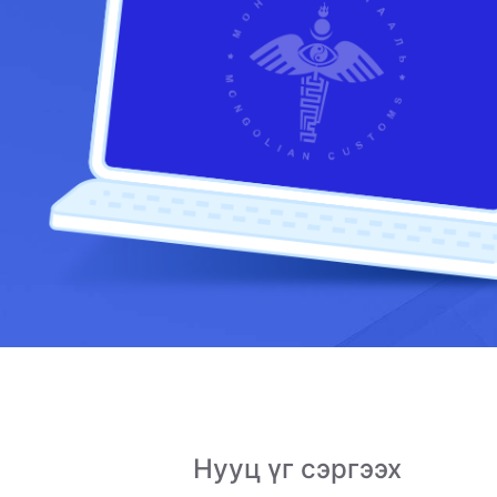
Нууц үг сэргээх