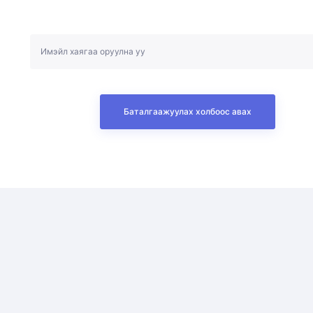
Баталгаажуулах холбоос авах