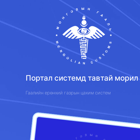
Портал системд тавтай морил 
Гаалийн ерөнхий газрын цахим систем